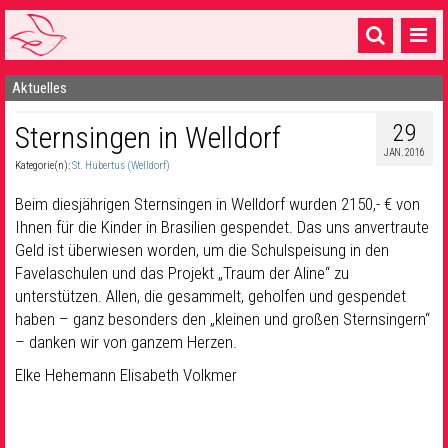
Aktuelles
Startseite
29
Sternsingen in Welldorf
1 Pfarrei
JAN. 2016
Kategorie(n):
St. Hubertus (Welldorf)
16 Gemeinden & mehr
Beim diesjährigen Sternsingen in Welldorf wurden 2150,- € von
Gottesdienste & Sinnsuche
Ihnen für die Kinder in Brasilien gespendet. Das uns anvertraute
Geld ist überwiesen worden, um die Schulspeisung in den
Sakramente & Feste
Favelaschulen und das Projekt „Traum der Aline“ zu
Gemeinschaft & Soziales
unterstützen. Allen, die gesammelt, geholfen und gespendet
haben – ganz besonders den „kleinen und großen Sternsingern“
Musik
& Kultur
– danken wir von ganzem Herzen.
Elke Hehemann Elisabeth Volkmer
Seelsorge & Kontakt