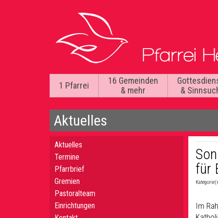
16 Gemeinden
Gottesdien
1 Pfarrei
& mehr
& Sinnsuc
Aktuelles
Aktuelles
Son
Termine
für
Pfarrbrief
Gremien
Kategorie(
Pastoralteam
Einrichtungen
Im Rah
Katholi
Kontakt