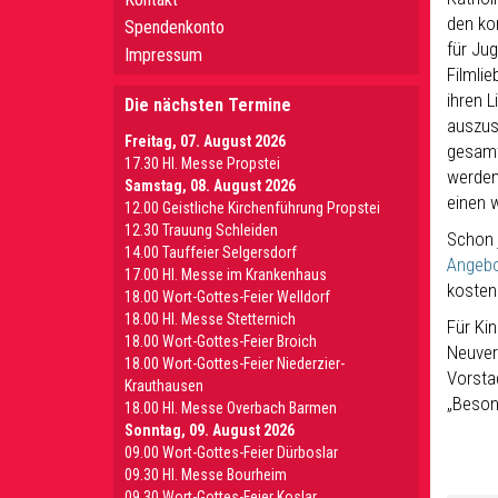
den ko
Spendenkonto
für Jug
Impressum
Filmli
ihren 
Die nächsten Termine
auszus
Freitag, 07. August 2026
gesamt
17.30 Hl. Messe Propstei
werden
Samstag, 08. August 2026
einen w
12.00 Geistliche Kirchenführung Propstei
12.30 Trauung Schleiden
Schon 
14.00 Tauffeier Selgersdorf
Angebo
17.00 Hl. Messe im Krankenhaus
kosten
18.00 Wort-Gottes-Feier Welldorf
18.00 Hl. Messe Stetternich
Für Ki
18.00 Wort-Gottes-Feier Broich
Neuver
18.00 Wort-Gottes-Feier Niederzier-
Vorsta
Krauthausen
„Beson
18.00 Hl. Messe Overbach Barmen
Sonntag, 09. August 2026
09.00 Wort-Gottes-Feier Dürboslar
09.30 HI. Messe Bourheim
09.30 Wort-Gottes-Feier Koslar