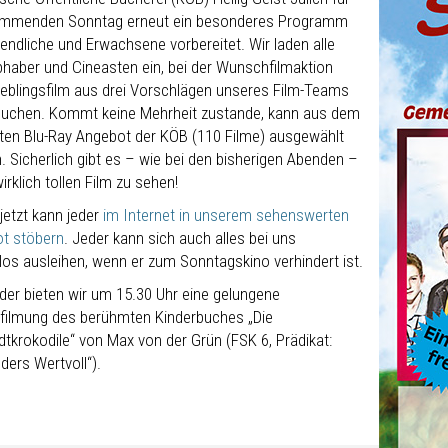
mmenden Sonntag erneut ein besonderes Programm
endliche und Erwachsene vorbereitet. Wir laden alle
ebhaber und Cineasten ein, bei der Wunschfilmaktion
Lieblingsfilm aus drei Vorschlägen unseres Film-Teams
uchen. Kommt keine Mehrheit zustande, kann aus dem
en Blu-Ray Angebot der KÖB (110 Filme) ausgewählt
. Sicherlich gibt es – wie bei den bisherigen Abenden –
irklich tollen Film zu sehen!
jetzt kann jeder
im Internet in unserem sehenswerten
t stöbern
. Jeder kann sich auch alles bei uns
los ausleihen, wenn er zum Sonntagskino verhindert ist.
nder bieten wir um 15.30 Uhr eine gelungene
filmung des berühmten Kinderbuches „Die
dtkrokodile“ von Max von der Grün (FSK 6, Prädikat:
ders Wertvoll“).