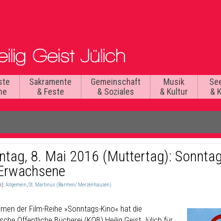
ste
Sakramente
Gemeinschaft
Musik
Se
he
& Feste
& Soziales
& Kultur
& 
ntag, 8. Mai 2016 (Muttertag): Sonnta
 Erwachsene
n):
Allgemein
,
St. Martinus (Barmen/ Merzenhausen)
men der Film-Reihe »Sonntags-Kino« hat die
sche Öffentliche Bücherei (KÖB) Heilig Geist Jülich für