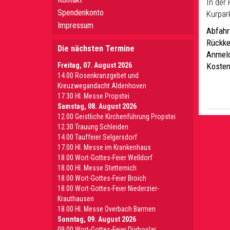
In der
Spendenkonto
Kurpar
Impressum
Abfahrt
Rückke
Die nächsten Termine
Anmel
Freitag, 07. August 2026
Kosten
14.00 Rosenkranzgebet und
Kreuzwegandacht Aldenhoven
17.30 Hl. Messe Propstei
Samstag, 08. August 2026
12.00 Geistliche Kirchenführung Propstei
12.30 Trauung Schleiden
14.00 Tauffeier Selgersdorf
17.00 Hl. Messe im Krankenhaus
18.00 Wort-Gottes-Feier Welldorf
18.00 Hl. Messe Stetternich
18.00 Wort-Gottes-Feier Broich
18.00 Wort-Gottes-Feier Niederzier-
Krauthausen
18.00 Hl. Messe Overbach Barmen
Sonntag, 09. August 2026
09.00 Wort-Gottes-Feier Dürboslar