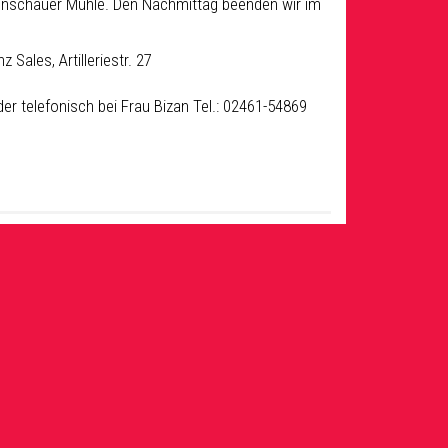
Monschauer Mühle. Den Nachmittag beenden wir im
ales, Artilleriestr. 27
 telefonisch bei Frau Bizan Tel.: 02461-54869