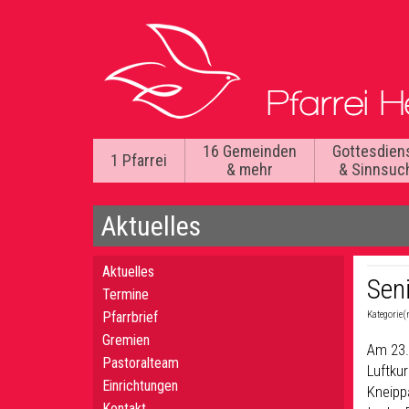
16 Gemeinden
Gottesdien
1 Pfarrei
& mehr
& Sinnsuc
Aktuelles
Aktuelles
Sen
Termine
Pfarrbrief
Kategorie(
Gremien
Am 23.
Pastoralteam
Luftkur
Einrichtungen
Kneipp
Kontakt