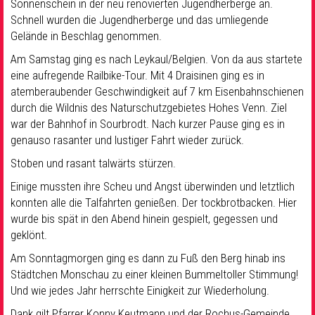
Sonnenschein in der neu renovierten Jugendherberge an.
Schnell wurden die Jugendherberge und das umliegende
Gelände in Beschlag genommen.
Am Samstag ging es nach Leykaul/Belgien. Von da aus startete
eine aufregende Railbike-Tour. Mit 4 Draisinen ging es in
atemberaubender Geschwindigkeit auf 7 km Eisenbahnschienen
durch die Wildnis des Naturschutzgebietes Hohes Venn. Ziel
war der Bahnhof in Sourbrodt. Nach kurzer Pause ging es in
genauso rasanter und lustiger Fahrt wieder zurück.
Stoben und rasant talwärts stürzen.
Einige mussten ihre Scheu und Angst überwinden und letztlich
konnten alle die Talfahrten genießen. Der tockbrotbacken. Hier
wurde bis spät in den Abend hinein gespielt, gegessen und
geklönt.
Am Sonntagmorgen ging es dann zu Fuß den Berg hinab ins
Städtchen Monschau zu einer kleinen Bummeltoller Stimmung!
Und wie jedes Jahr herrschte Einigkeit zur Wiederholung.
Dank gilt Pfarrer Konny Keutmann und der Rochus-Gemeinde,