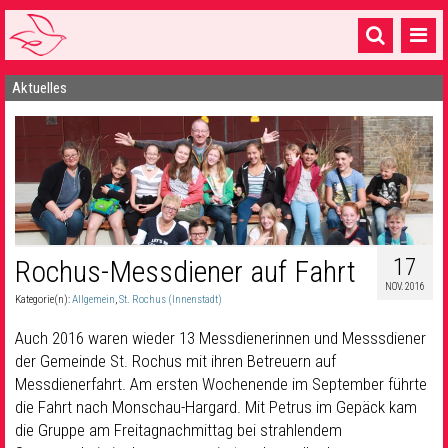
Aktuelles
Startseite
1 Pfarrei
16 Gemeinden & mehr
Gottesdienste & Sinnsuche
Sakramente & Feste
17
Rochus-Messdiener auf Fahrt
NOV. 2016
Gemeinschaft & Soziales
Kategorie(n):
Allgemein
,
St. Rochus (Innenstadt)
Musik
& Kultur
Auch 2016 waren wieder 13 Messdienerinnen und Messsdiener
der Gemeinde St. Rochus mit ihren Betreuern auf
Seelsorge & Kontakt
Messdienerfahrt. Am ersten Wochenende im September führte
die Fahrt nach Monschau-Hargard. Mit Petrus im Gepäck kam
die Gruppe am Freitagnachmittag bei strahlendem