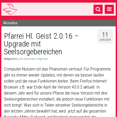
Aktuelles
Startseite
11
Pfarrei Hl. Geist 2.0.16 –
1 Pfarrei
JUNI 2016
Upgrade mit
16 Gemeinden & mehr
Seelsorgebereichen
Gottesdienste & Sinnsuche
Kategorie(n):
alle Gemeinden
,
Allgemein
Sakramente & Feste
Computer-Nutzern ist das Phänomen vertraut: Für Programme
gibt es immer wieder Updates, mit denen sie besser laufen
Gemeinschaft & Soziales
sollen und die neue Funktionen bieten. Beim Firefox-Internet-
Browser z.B. war Ende April die Version 45.0.2 aktuell. In
Musik
& Kultur
diesem Jahr wird für unsere Pfarrei die neue Version mit drei
Seelsorge & Kontakt
Seelsorgebereichen installiert, die jedoch neue Funktionen mit
sich bringt. Was sich in Teilen einzelner Seelsorgebereiche in
den letzten Jahren bewährt hat, wird jetzt auf die gesamten