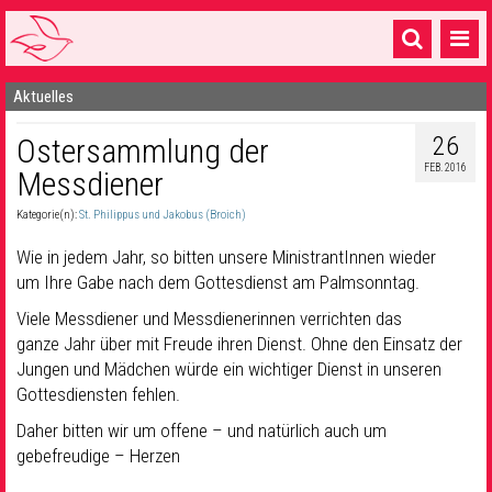
Aktuelles
Startseite
26
Ostersammlung der
1 Pfarrei
FEB. 2016
Messdiener
16 Gemeinden & mehr
Kategorie(n):
St. Philippus und Jakobus (Broich)
Gottesdienste & Sinnsuche
Wie in jedem Jahr, so bitten unsere MinistrantInnen wieder
Sakramente & Feste
um Ihre Gabe nach dem Gottesdienst am Palmsonntag.
Viele Messdiener und Messdienerinnen verrichten das
Gemeinschaft & Soziales
ganze Jahr über mit Freude ihren Dienst. Ohne den Einsatz der
Jungen und Mädchen würde ein wichtiger Dienst in unseren
Musik
& Kultur
Gottesdiensten fehlen.
Seelsorge & Kontakt
Daher bitten wir um offene – und natürlich auch um
gebefreudige – Herzen