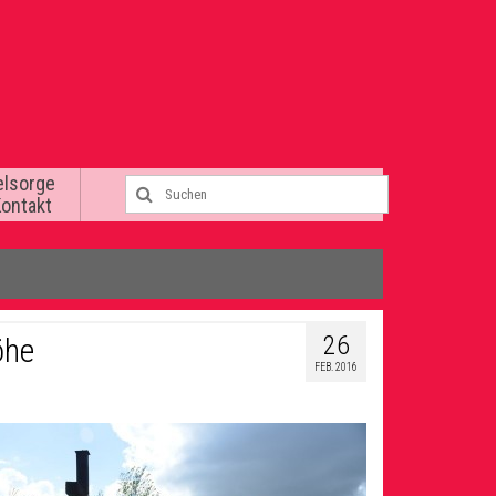
elsorge
Kontakt
26
öhe
FEB. 2016