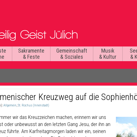
ste
Sakramente
Gemeinschaft
Musik
Se
he
& Feste
& Soziales
& Kultur
& 
menischer Kreuzweg auf die Sophienh
n):
Allgemein
,
St. Rochus (Innenstadt)
mmer wir das Kreuzzeichen machen, erinnern wir uns
t oder unbewusst an den letzten Gang Jesu, der ihn an
euz führte. Am Karfreitagmorgen laden wir ein, seinen