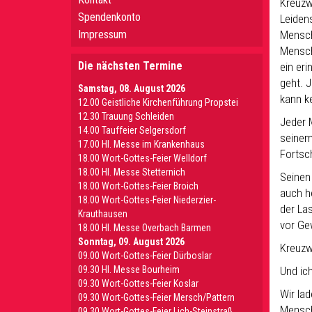
Kreuzw
Spendenkonto
Leiden
Impressum
Mensch
Mensche
Die nächsten Termine
ein er
geht. 
Samstag, 08. August 2026
kann k
12.00 Geistliche Kirchenführung Propstei
12.30 Trauung Schleiden
Jeder M
14.00 Tauffeier Selgersdorf
seinem
17.00 Hl. Messe im Krankenhaus
Fortsc
18.00 Wort-Gottes-Feier Welldorf
18.00 Hl. Messe Stetternich
Seinen
18.00 Wort-Gottes-Feier Broich
auch he
18.00 Wort-Gottes-Feier Niederzier-
der La
Krauthausen
vor Ge
18.00 Hl. Messe Overbach Barmen
Sonntag, 09. August 2026
Kreuzw
09.00 Wort-Gottes-Feier Dürboslar
09.30 HI. Messe Bourheim
Und ic
09.30 Wort-Gottes-Feier Koslar
Wir la
09.30 Wort-Gottes-Feier Mersch/Pattern
Mensch
09.30 Wort-Gottes-Feier Lich-Steinstraß