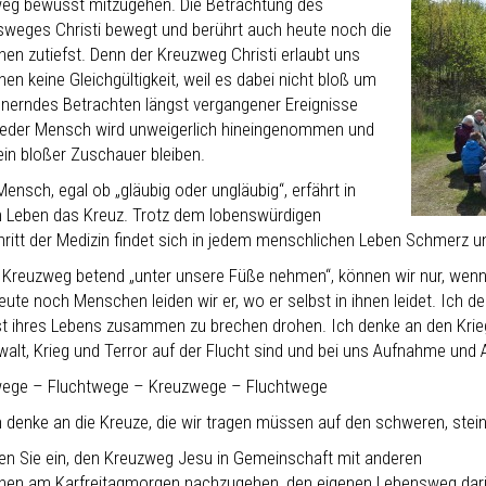
eg bewusst mitzugehen. Die Betrachtung des
sweges Christi bewegt und berührt auch heute noch die
en zutiefst. Denn der Kreuzweg Christi erlaubt uns
n keine Gleichgültigkeit, weil es dabei nicht bloß um
innerndes Betrachten längst vergangener Ereignisse
Jeder Mensch wird unweigerlich hineingenommen und
ein bloßer Zuschauer bleiben.
ensch, egal ob „gläubig oder ungläubig“, erfährt in
 Leben das Kreuz. Trotz dem lobenswürdigen
hritt der Medizin findet sich in jedem menschlichen Leben Schmerz un
 Kreuzweg betend „unter unsere Füße nehmen“, können wir nur, wenn
ute noch Menschen leiden wir er, wo er selbst in ihnen leidet. Ich de
st ihres Lebens zusammen zu brechen drohen. Ich denke an den Krieg
walt, Krieg und Terror auf der Flucht sind und bei uns Aufnahme und
ege – Fluchtwege – Kreuzwege – Fluchtwege
h denke an die Kreuze, die wir tragen müssen auf den schweren, stein
den Sie ein, den Kreuzweg Jesu in Gemeinschaft mit anderen
en am Karfreitagmorgen nachzugehen, den eigenen Lebensweg dar