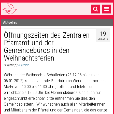
Aktuelles
Startseite
19
Öffnungszeiten des Zentralen
1 Pfarrei
DEZ. 2016
Pfarramt und der
16 Gemeinden & mehr
Gemeindebüros in den
Gottesdienste & Sinnsuche
Weihnachtsferien
Sakramente & Feste
Kategorie(n):
Allgemein
Während der Weihnachts-Schulferien (23.12.16 bis einschl.
Gemeinschaft & Soziales
06.01.2017) ist das zentrale Pfarrbüro an Werktagen morgens
Musik
& Kultur
Mo-Fr von 10.00 bis 11.30 Uhr geöffnet und telefonisch
erreichbar bis 12.30 Uhr. Die Gemeindebüros sind auch nur
Seelsorge & Kontakt
eingeschränkt erreichbar, bitte entnehmen Sie dies den
Gemeindeblättern. Wir wünschen auch allen Mitarbeiterinnen
und Mitarbeitern der Pfarrei und der Gemeinden, die das ganze