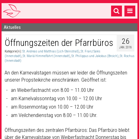
Aktuelles
Startseite
26
Öffnungszeiten der Pfarrbüros
1 Pfarrei
JAN. 2016
Kategorie(n):
St. Andreas und Matthias (Lich-Steinstraß)
,
St. Franz Sales
16 Gemeinden & mehr
(Innenstadt)
,
St. Mariä Himmelfahrt (Innenstadt)
,
St. Philippus und Jakobus (Broich)
,
St. Rochus
(Innenstadt)
Gottesdienste & Sinnsuche
An den Karnevalstagen müssen wir leider die Öffnungszeiten
Sakramente & Feste
unserer Propsteikirche einschränken. Geöffnet ist:
an Weiberfastnacht von 8.00 – 11.00 Uhr
Gemeinschaft & Soziales
am Karnelvalssonntag von 10.00 – 12.00 Uhr
Musik
& Kultur
am Rosenmontag von 10.00 – 12.00 Uhr
am Veilchendienstag von 8.00 – 11.00 Uhr.
Seelsorge & Kontakt
Öffnungszeiten des zentralen Pfarrbüros: Das Pfarrbüro bleibt
über die Karnevalstage von Weiberfastnacht Donnerstag bis