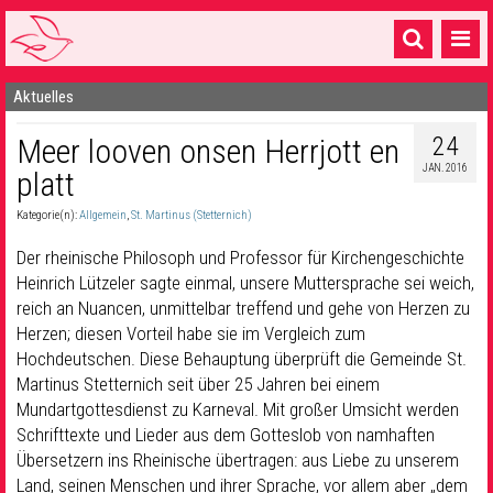
Aktuelles
Startseite
24
Meer looven onsen Herrjott en
1 Pfarrei
JAN. 2016
platt
16 Gemeinden & mehr
Kategorie(n):
Allgemein
,
St. Martinus (Stetternich)
Gottesdienste & Sinnsuche
Der rheinische Philosoph und Professor für Kirchengeschichte
Sakramente & Feste
Heinrich Lützeler sagte einmal, unsere Muttersprache sei weich,
reich an Nuancen, unmittelbar treffend und gehe von Herzen zu
Gemeinschaft & Soziales
Herzen; diesen Vorteil habe sie im Vergleich zum
Hochdeutschen. Diese Behauptung überprüft die Gemeinde St.
Musik
& Kultur
Martinus Stetternich seit über 25 Jahren bei einem
Mundartgottesdienst zu Karneval. Mit großer Umsicht werden
Seelsorge & Kontakt
Schrifttexte und Lieder aus dem Gotteslob von namhaften
Übersetzern ins Rheinische übertragen: aus Liebe zu unserem
Land, seinen Menschen und ihrer Sprache, vor allem aber „dem