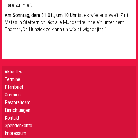
Häre zu Ihre“.
Am Sonntag, dem 31.01., um 10 Uhr
ist es wieder soweit: Zint
Mätes in Stetternich lädt alle Mundartfreunde ein unter dem
Thema: „De Huhzick ze Kana un wie et wigger jing.“
Aktuelles
Termine
Pfarrbrief
Gremien
Pastoralteam
Einrichtungen
Kontakt
Spendenkonto
Impressum