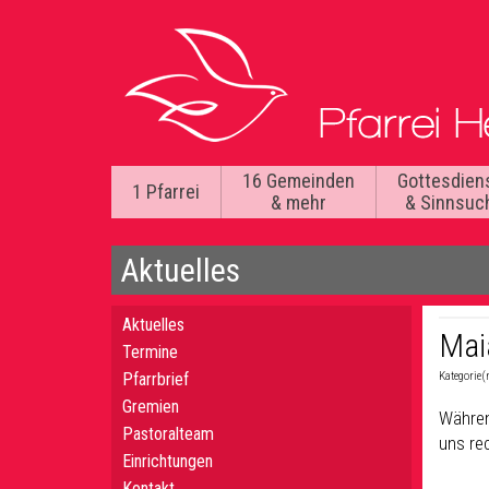
16 Gemeinden
Gottesdien
1 Pfarrei
& mehr
& Sinnsuc
Aktuelles
Aktuelles
Mai
Termine
Pfarrbrief
Kategorie(
Gremien
Währen
Pastoralteam
uns rec
Einrichtungen
Kontakt