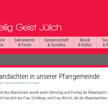
ste
Sakramente
Gemeinschaft
Musik
Se
he
& Feste
& Soziales
& Kultur
& 
andachten in unserer Pfarrgemeinde
n):
St. Mariä Himmelfahrt (Innenstadt)
d des Maimonats wurde jeden Dienstag und Freitag die Maiandacht i
ht herzlich bei Frau Schillings und Frau Worch, die die Maiandachten