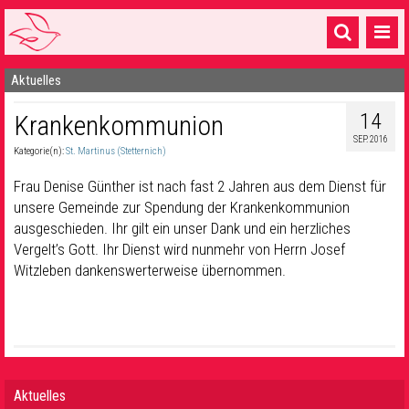
Aktuelles
Startseite
14
Krankenkommunion
1 Pfarrei
SEP. 2016
Kategorie(n):
St. Martinus (Stetternich)
16 Gemeinden & mehr
Frau Denise Günther ist nach fast 2 Jahren aus dem Dienst für
Gottesdienste & Sinnsuche
unsere Gemeinde zur Spendung der Krankenkommunion
ausgeschieden. Ihr gilt ein unser Dank und ein herzliches
Sakramente & Feste
Vergelt’s Gott. Ihr Dienst wird nunmehr von Herrn Josef
Gemeinschaft & Soziales
Witzleben dankenswerterweise übernommen.
Musik
& Kultur
Seelsorge & Kontakt
Aktuelles