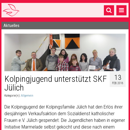
Aktuelles
Startseite
1 Pfarrei
16 Gemeinden & mehr
Gottesdienste & Sinnsuche
Sakramente & Feste
13
Kolpingjugend unterstützt SKF
FEB. 2016
Jülich
Gemeinschaft & Soziales
Kategorie(n):
Allgemein
Musik
& Kultur
Die Kolpingjugend der Kolpingsfamilie Jülich hat den Erlös ihrer
Seelsorge & Kontakt
diesjährigen Verkaufsaktion dem Sozialdienst katholischer
Frauen e.V. Jülich gespendet. Die Jugendlichen haben in eigener
Initiative Marmelade selbst gekocht und diese nach einem