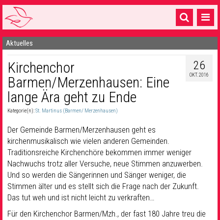
Aktuelles
Startseite
26
Kirchenchor
1 Pfarrei
OKT. 2016
Barmen/Merzenhausen: Eine
16 Gemeinden & mehr
lange Ära geht zu Ende
Gottesdienste & Sinnsuche
Kategorie(n):
St. Martinus (Barmen/ Merzenhausen)
Sakramente & Feste
Der Gemeinde Barmen/Merzenhausen geht es
kirchenmusikalisch wie vielen anderen Gemeinden.
Gemeinschaft & Soziales
Traditionsreiche Kirchenchöre bekommen immer weniger
Nachwuchs trotz aller Versuche, neue Stimmen anzuwerben.
Musik
& Kultur
Und so werden die Sängerinnen und Sänger weniger, die
Seelsorge & Kontakt
Stimmen älter und es stellt sich die Frage nach der Zukunft.
Das tut weh und ist nicht leicht zu verkraften…
Für den Kirchenchor Barmen/Mzh., der fast 180 Jahre treu die