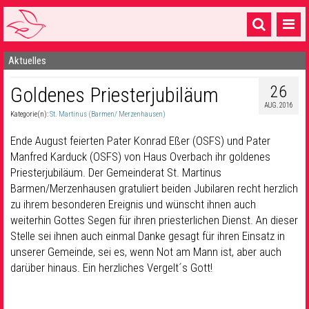
Aktuelles
Startseite
26
Goldenes Priesterjubiläum
1 Pfarrei
AUG. 2016
Kategorie(n):
St. Martinus (Barmen/ Merzenhausen)
16 Gemeinden & mehr
Ende August feierten Pater Konrad Eßer (OSFS) und Pater
Gottesdienste & Sinnsuche
Manfred Karduck (OSFS) von Haus Overbach ihr goldenes
Priesterjubiläum. Der Gemeinderat St. Martinus
Sakramente & Feste
Barmen/Merzenhausen gratuliert beiden Jubilaren recht herzlich
Gemeinschaft & Soziales
zu ihrem besonderen Ereignis und wünscht ihnen auch
weiterhin Gottes Segen für ihren priesterlichen Dienst. An dieser
Musik
& Kultur
Stelle sei ihnen auch einmal Danke gesagt für ihren Einsatz in
unserer Gemeinde, sei es, wenn Not am Mann ist, aber auch
Seelsorge & Kontakt
darüber hinaus. Ein herzliches Vergelt´s Gott!