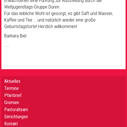
Erwachsenen eine Führung zur Ausstellung durch die
Weltjugendtags-Gruppe Düren.
Für das leibliche Wohl ist gesorgt, es gibt Saft und Wasser,
Kaffee und Tee … und natürlich wieder eine große
Geburtstagstorte! Herzlich willkommen!
Barbara Biel
Aktuelles
Termine
Pfarrbrief
Gremien
Pastoralteam
Einrichtungen
Kontakt