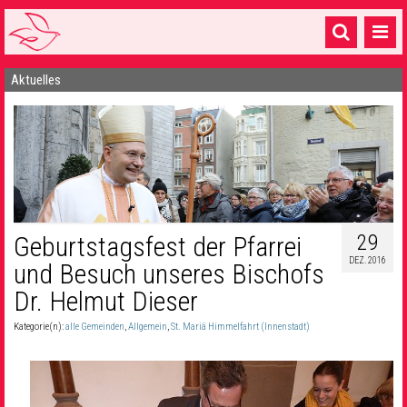
Aktuelles
Startseite
1 Pfarrei
16 Gemeinden & mehr
Gottesdienste & Sinnsuche
Sakramente & Feste
29
Geburtstagsfest der Pfarrei
DEZ. 2016
und Besuch unseres Bischofs
Gemeinschaft & Soziales
Dr. Helmut Dieser
Musik
& Kultur
Kategorie(n):
alle Gemeinden
,
Allgemein
,
St. Mariä Himmelfahrt (Innenstadt)
Seelsorge & Kontakt