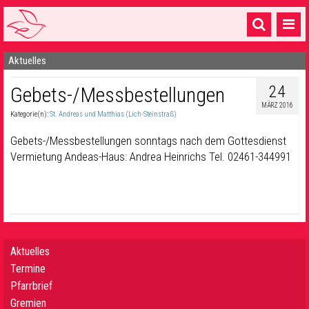
Aktuelles
Startseite
24
Gebets-/Messbestellungen
1 Pfarrei
MÄRZ 2016
Kategorie(n):
St. Andreas und Matthias (Lich-Steinstraß)
16 Gemeinden & mehr
Gebets-/Messbestellungen sonntags nach dem Gottesdienst
Gottesdienste & Sinnsuche
Vermietung Andeas-Haus: Andrea Heinrichs Tel. 02461-344991
Sakramente & Feste
Gemeinschaft & Soziales
Musik
& Kultur
Aktuelles
Seelsorge & Kontakt
Termine
Pfarrbrief
Gremien