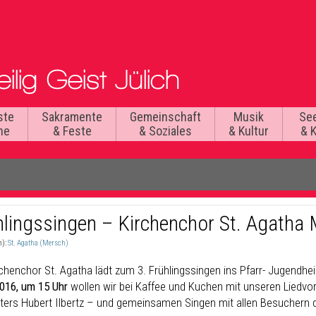
ste
Sakramente
Gemeinschaft
Musik
Se
he
& Feste
& Soziales
& Kultur
& 
hlingssingen – Kirchenchor St. Agatha
n):
St. Agatha (Mersch)
rchenchor St. Agatha lädt zum 3. Frühlingssingen ins Pfarr- Jugendhe
016, um 15 Uhr
wollen wir bei Kaffee und Kuchen mit unseren Liedvo
iters Hubert Ilbertz – und gemeinsamen Singen mit allen Besuchern 