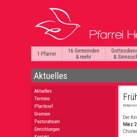
16 Gemeinden
Gottesdien
1 Pfarrei
& mehr
& Sinnsuc
Aktuelles
Aktuelles
Frü
Termine
Pfarrbrief
Kategorie(
Gremien
Der Ki
Pastoralteam
März 2
Einrichtungen
Chorle
Kontakt