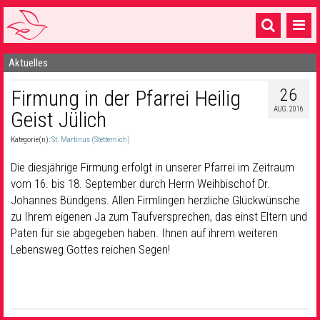
Aktuelles
Startseite
26
Firmung in der Pfarrei Heilig
1 Pfarrei
AUG. 2016
Geist Jülich
16 Gemeinden & mehr
Kategorie(n):
St. Martinus (Stetternich)
Gottesdienste & Sinnsuche
Die diesjährige Firmung erfolgt in unserer Pfarrei im Zeitraum
Sakramente & Feste
vom 16. bis 18. September durch Herrn Weihbischof Dr.
Johannes Bündgens. Allen Firmlingen herzliche Glückwünsche
Gemeinschaft & Soziales
zu Ihrem eigenen Ja zum Taufversprechen, das einst Eltern und
Paten für sie abgegeben haben. Ihnen auf ihrem weiteren
Musik
& Kultur
Lebensweg Gottes reichen Segen!
Seelsorge & Kontakt