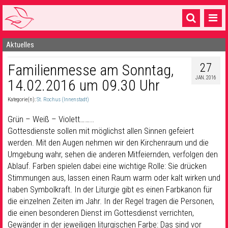
Aktuelles
Startseite
27
Familienmesse am Sonntag,
1 Pfarrei
JAN. 2016
14.02.2016 um 09.30 Uhr
16 Gemeinden & mehr
Kategorie(n):
St. Rochus (Innenstadt)
Gottesdienste & Sinnsuche
Grün – Weiß – Violett……..
Sakramente & Feste
Gottesdienste sollen mit möglichst allen Sinnen gefeiert
werden. Mit den Augen nehmen wir den Kirchenraum und die
Gemeinschaft & Soziales
Umgebung wahr, sehen die anderen Mitfeiernden, verfolgen den
Ablauf. Farben spielen dabei eine wichtige Rolle: Sie drücken
Musik
& Kultur
Stimmungen aus, lassen einen Raum warm oder kalt wirken und
haben Symbolkraft. In der Liturgie gibt es einen Farbkanon für
Seelsorge & Kontakt
die einzelnen Zeiten im Jahr. In der Regel tragen die Personen,
die einen besonderen Dienst im Gottesdienst verrichten,
Gewänder in der jeweiligen liturgischen Farbe: Das sind vor