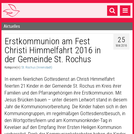
Aktuelles
Startseite
25
Erstkommunion am Fest
1 Pfarrei
MAI 2016
Christi Himmelfahrt 2016 in
16 Gemeinden & mehr
der Gemeinde St. Rochus
Gottesdienste & Sinnsuche
Kategorie(n):
St. Rochus (Innenstadt)
Sakramente & Feste
In einem feierlichen Gottesdienst an Christi Himmelfahrt
feierten 21 Kinder in der Gemeinde St. Rochus im Kreis ihrer
Gemeinschaft & Soziales
Familien und den Pfarrangehörigen ihre Erstkommunion. Mit
Jesus Brücken bauen – unter diesem Leitwort stand in diesem
Musik
& Kultur
Jahr die Kommunionvorbereitung. Die Kinder haben sich in den
Seelsorge & Kontakt
Kommuniongruppen, im regelmäßigen Gottesdienstbesuch, in
den Wortgottesfeiern und am Kommunionkinder-Tag in
Kevelaer auf den Empfang Ihrer Ersten Heiligen Kommunion