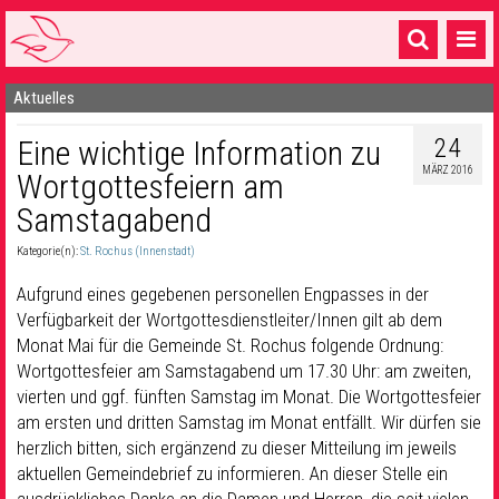
Aktuelles
Startseite
24
Eine wichtige Information zu
1 Pfarrei
MÄRZ 2016
Wortgottesfeiern am
16 Gemeinden & mehr
Samstagabend
Gottesdienste & Sinnsuche
Kategorie(n):
St. Rochus (Innenstadt)
Sakramente & Feste
Aufgrund eines gegebenen personellen Engpasses in der
Verfügbarkeit der Wortgottesdienstleiter/Innen gilt ab dem
Gemeinschaft & Soziales
Monat Mai für die Gemeinde St. Rochus folgende Ordnung:
Wortgottesfeier am Samstagabend um 17.30 Uhr: am zweiten,
Musik
& Kultur
vierten und ggf. fünften Samstag im Monat. Die Wortgottesfeier
Seelsorge & Kontakt
am ersten und dritten Samstag im Monat entfällt. Wir dürfen sie
herzlich bitten, sich ergänzend zu dieser Mitteilung im jeweils
aktuellen Gemeindebrief zu informieren. An dieser Stelle ein