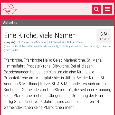
Aktuelles
Startseite
29
Eine Kirche, viele Namen
1 Pfarrei
DEZ. 2016
Kategorie(n):
St. Andreas und Matthias (Lich-Steinstraß)
,
St. Franz Sales
16 Gemeinden & mehr
(Innenstadt)
,
St. Mariä Himmelfahrt (Innenstadt)
,
St. Philippus und Jakobus (Broich)
,
St. Rochus
(Innenstadt)
Gottesdienste & Sinnsuche
Pfarrkirche, Pfarrkirche Heilig Geist, Marienkirche, St. Mariä
Sakramente & Feste
Himmelfahrt, Propsteikirche, Citykirche. Bei all diesen
Bezeichnungen handelt es sich um die eine Kirche, die
Gemeinschaft & Soziales
Propsteikirche am Marktplatz hier in Jülich! Bei der Kirche St.
Andreas & Matthias ( Kürzel St. A & M) handelt es sich um die
Musik
& Kultur
Kirche der Gemeinde von Lich-Steinstraß, die seit ihrer Erbauung
keine Pfarrkirche mehr ist. Übrigens seit Gründung der Pfarrei
Seelsorge & Kontakt
Heilig Geist Jülich vor 4 Jahren, sind auch die anderen 14
Gemeindekirchen keine Pfarrkirchen mehr.