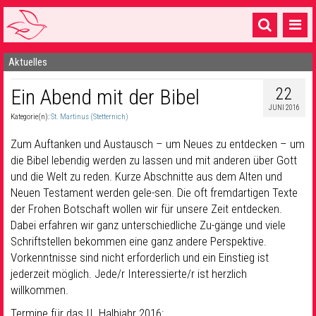
Aktuelles
Startseite
22
Ein Abend mit der Bibel
1 Pfarrei
JUNI 2016
Kategorie(n):
St. Martinus (Stetternich)
16 Gemeinden & mehr
Zum Auftanken und Austausch – um Neues zu entdecken – um
Gottesdienste & Sinnsuche
die Bibel lebendig werden zu lassen und mit anderen über Gott
und die Welt zu reden. Kurze Abschnitte aus dem Alten und
Sakramente & Feste
Neuen Testament werden gele-sen. Die oft fremdartigen Texte
Gemeinschaft & Soziales
der Frohen Botschaft wollen wir für unsere Zeit entdecken.
Dabei erfahren wir ganz unterschiedliche Zu-gänge und viele
Musik
& Kultur
Schriftstellen bekommen eine ganz andere Perspektive.
Vorkenntnisse sind nicht erforderlich und ein Einstieg ist
Seelsorge & Kontakt
jederzeit möglich. Jede/r Interessierte/r ist herzlich
willkommen.
Termine für das II. Halbjahr 2016: