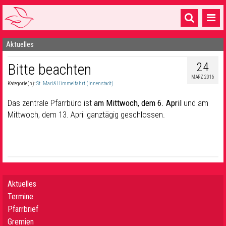
Aktuelles
Startseite
24
Bitte beachten
1 Pfarrei
MÄRZ 2016
Kategorie(n):
St. Mariä Himmelfahrt (Innenstadt)
16 Gemeinden & mehr
Das zentrale Pfarrbüro ist
am Mittwoch, dem 6. April
und am
Gottesdienste & Sinnsuche
Mittwoch, dem 13. April ganztägig geschlossen.
Sakramente & Feste
Gemeinschaft & Soziales
Musik
& Kultur
Aktuelles
Seelsorge & Kontakt
Termine
Pfarrbrief
Gremien