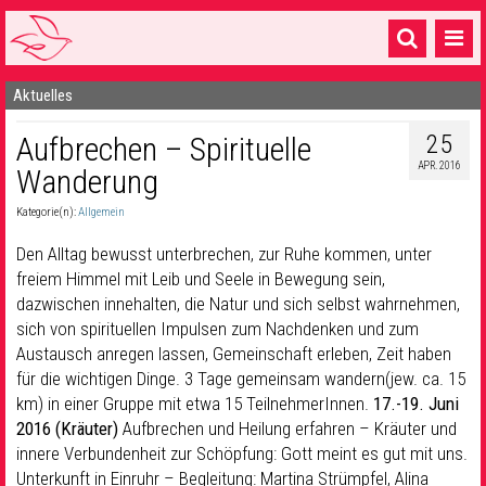
Aktuelles
Startseite
25
Aufbrechen – Spirituelle
1 Pfarrei
APR. 2016
Wanderung
16 Gemeinden & mehr
Kategorie(n):
Allgemein
Gottesdienste & Sinnsuche
Den Alltag bewusst unterbrechen, zur Ruhe kommen, unter
Sakramente & Feste
freiem Himmel mit Leib und Seele in Bewegung
sein,
dazwischen innehalten, die Natur und sich selbst wahrnehmen,
Gemeinschaft & Soziales
sich von spirituellen Impulsen zum Nachdenken und zum
Austausch anregen lassen, Gemeinschaft erleben, Zeit haben
Musik
& Kultur
für die wichtigen Dinge. 3 Tage gemeinsam wandern(jew. ca. 15
km) in einer Gruppe mit etwa 15 TeilnehmerInnen.
17.-19. Juni
Seelsorge & Kontakt
2016
(K
räuter
)
Aufbrechen und Heilung erfahren – Kräuter und
innere Verbundenheit zur Schöpfung: Gott meint es gut mit uns.
Unterkunft in Einruhr – Begleitung: Martina Strümpfel, Alina