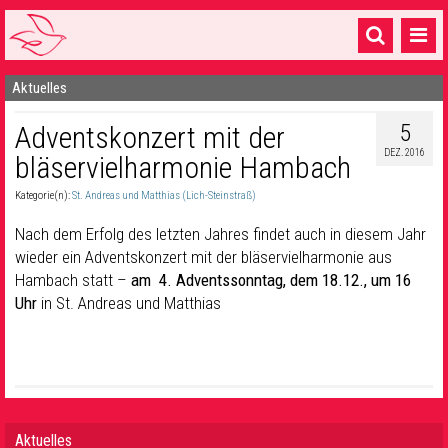
Aktuelles
Startseite
5
Adventskonzert mit der
1 Pfarrei
DEZ. 2016
bläservielharmonie Hambach
16 Gemeinden & mehr
Kategorie(n):
St. Andreas und Matthias (Lich-Steinstraß)
Gottesdienste & Sinnsuche
Nach dem Erfolg des letzten Jahres findet auch in diesem Jahr
Sakramente & Feste
wieder ein Adventskonzert mit der bläservielharmonie aus
Hambach statt –
am 4. Adventssonntag, dem 18.12., um 16
Gemeinschaft & Soziales
Uhr
in St. Andreas und Matthias
Musik
& Kultur
Seelsorge & Kontakt
Aktuelles