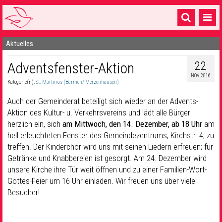
Aktuelles
Startseite
22
Adventsfenster-Aktion
1 Pfarrei
NOV. 2016
Kategorie(n):
St. Martinus (Barmen/ Merzenhausen)
16 Gemeinden & mehr
Auch der Gemeinderat beteiligt sich wieder an der Advents-
Gottesdienste & Sinnsuche
Aktion des Kultur- u. Verkehrsvereins und lädt alle Bürger
herzlich ein, sich
am Mittwoch, den 14. Dezember, ab 18 Uhr
am
Sakramente & Feste
hell erleuchteten Fenster des Gemeindezentrums, Kirchstr. 4, zu
Gemeinschaft & Soziales
treffen. Der Kinderchor wird uns mit seinen Liedern erfreuen; für
Getränke und Knabbereien ist gesorgt. Am 24. Dezember wird
Musik
& Kultur
unsere Kirche ihre Tür weit öffnen und zu einer Familien-Wort-
Gottes-Feier um 16 Uhr einladen. Wir freuen uns über viele
Seelsorge & Kontakt
Besucher!