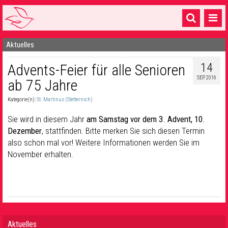
Aktuelles
Startseite
14
Advents-Feier für alle Senioren
1 Pfarrei
SEP. 2016
ab 75 Jahre
16 Gemeinden & mehr
Kategorie(n):
St. Martinus (Stetternich)
Gottesdienste & Sinnsuche
Sie wird in diesem Jahr
am Samstag vor dem 3. Advent, 10.
Sakramente & Feste
Dezember
, stattfinden. Bitte merken Sie sich diesen Termin
also schon mal vor! Weitere Informationen werden Sie im
Gemeinschaft & Soziales
November erhalten.
Musik
& Kultur
Seelsorge & Kontakt
Aktuelles