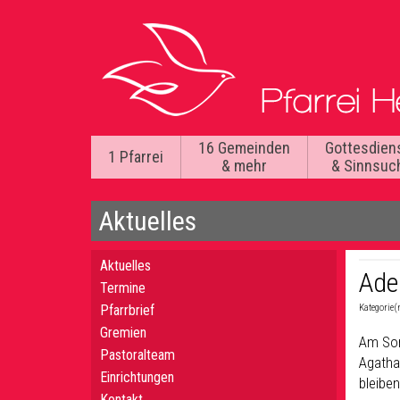
16 Gemeinden
Gottesdien
1 Pfarrei
& mehr
& Sinnsuc
Aktuelles
Aktuelles
Ade
Termine
Pfarrbrief
Kategorie(
Gremien
Am Son
Pastoralteam
Agatha
Einrichtungen
bleiben
Kontakt