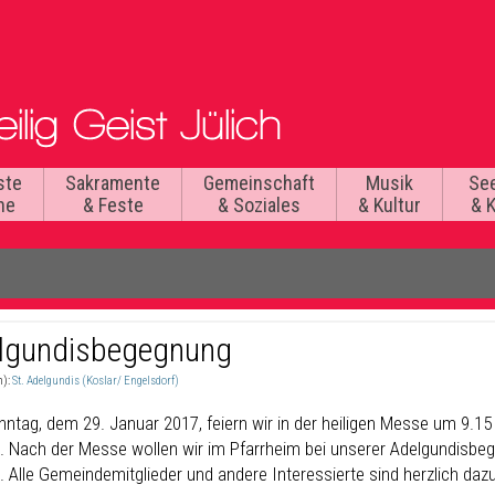
ste
Sakramente
Gemeinschaft
Musik
Se
he
& Feste
& Soziales
& Kultur
& 
lgundisbegegnung
n):
St. Adelgundis (Koslar/ Engelsdorf)
ntag, dem 29. Januar 2017, feiern wir in der heiligen Messe um 9.15 
. Nach der Messe wollen wir im Pfarrheim bei unserer Adelgundisb
. Alle Gemeindemitglieder und andere Interessierte sind herzlich daz