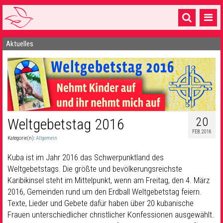
Aktuelles
Startseite
1 Pfarrei
16 Gemeinden & mehr
Gottesdienste & Sinnsuche
20
Weltgebetstag 2016
Sakramente & Feste
FEB. 2016
Kategorie(n):
Allgemein
Gemeinschaft & Soziales
Kuba ist im Jahr 2016 das Schwerpunktland des
Musik
& Kultur
Weltgebetstags. Die größte und bevölkerungsreichste
Karibikinsel steht im Mittelpunkt, wenn am Freitag, den 4. März
Seelsorge & Kontakt
2016, Gemeinden rund um den Erdball Weltgebetstag feiern.
Texte, Lieder und Gebete dafür haben über 20 kubanische
Frauen unterschiedlicher christlicher Konfessionen ausgewählt.