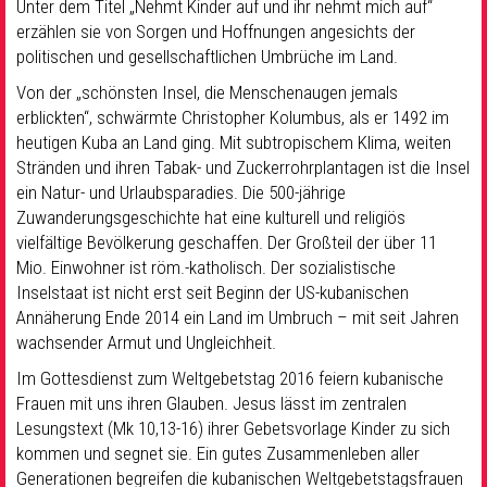
Unter dem Titel „Nehmt Kinder auf und ihr nehmt mich auf“
erzählen sie von Sorgen und Hoffnungen angesichts der
politischen und gesellschaftlichen Umbrüche im Land.
Von der „schönsten Insel, die Menschenaugen jemals
erblickten“, schwärmte Christopher Kolumbus, als er 1492 im
heutigen Kuba an Land ging. Mit subtropischem Klima, weiten
Stränden und ihren Tabak- und Zuckerrohrplantagen ist die Insel
ein Natur- und Urlaubsparadies. Die 500-jährige
Zuwanderungsgeschichte hat eine kulturell und religiös
vielfältige Bevölkerung geschaffen. Der Großteil der über 11
Mio. Einwohner ist röm.-katholisch. Der sozialistische
Inselstaat ist nicht erst seit Beginn der US-kubanischen
Annäherung Ende 2014 ein Land im Umbruch – mit seit Jahren
wachsender Armut und Ungleichheit.
Im Gottesdienst zum Weltgebetstag 2016 feiern kubanische
Frauen mit uns ihren Glauben. Jesus lässt im zentralen
Lesungstext (Mk 10,13-16) ihrer Gebetsvorlage Kinder zu sich
kommen und segnet sie. Ein gutes Zusammenleben aller
Generationen begreifen die kubanischen Weltgebetstagsfrauen