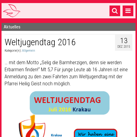
Aktuelles
Startseite
13
Weltjugendtag 2016
1 Pfarrei
DEZ. 2015
Kategorie(n):
Allgemein
16 Gemeinden & mehr
… mit dem Motto „Selig die Barmherzigen, denn sie werden
Gottesdienste & Sinnsuche
Erbarmen finden!“ Mt 5,7 Für junge Leute ab 16 Jahren ist eine
Anmeldung zu den zwei Fahrten zum Weltjugendtag mit der
Sakramente & Feste
Pfarrei Heilig Geist noch möglich.
Gemeinschaft & Soziales
Musik
& Kultur
Seelsorge & Kontakt