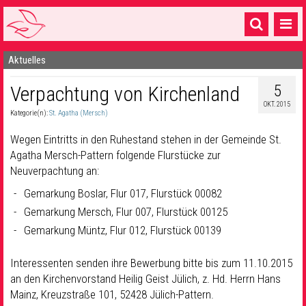
Aktuelles
Startseite
5
Verpachtung von Kirchenland
1 Pfarrei
OKT. 2015
Kategorie(n):
St. Agatha (Mersch)
16 Gemeinden & mehr
Wegen Eintritts in den Ruhestand stehen in der Gemeinde St.
Gottesdienste & Sinnsuche
Agatha Mersch-Pattern folgende Flurstücke zur
Neuverpachtung an:
Sakramente & Feste
Gemarkung Boslar, Flur 017, Flurstück 00082
Gemeinschaft & Soziales
Gemarkung Mersch, Flur 007, Flurstück 00125
Musik
& Kultur
Gemarkung Müntz, Flur 012, Flurstück 00139
Seelsorge & Kontakt
Interessenten senden ihre Bewerbung bitte bis zum 11.10.2015
an den Kirchenvorstand Heilig Geist Jülich, z. Hd. Herrn Hans
Mainz, Kreuzstraße 101, 52428 Jülich-Pattern.