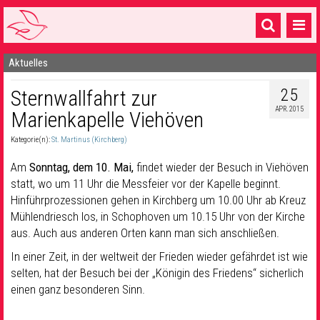
Aktuelles
Startseite
25
Sternwallfahrt zur
1 Pfarrei
APR. 2015
Marienkapelle Viehöven
16 Gemeinden & mehr
Kategorie(n):
St. Martinus (Kirchberg)
Gottesdienste & Sinnsuche
Am
Sonntag, dem 10. Mai,
findet wieder der Besuch in Viehöven
Sakramente & Feste
statt, wo um 11 Uhr die Messfeier vor der Kapelle beginnt.
Hinführprozessionen gehen in Kirchberg um 10.00 Uhr ab Kreuz
Gemeinschaft & Soziales
Mühlendriesch los, in Schophoven um 10.15 Uhr von der Kirche
aus. Auch aus anderen Orten kann man sich anschließen.
Musik
& Kultur
In einer Zeit, in der weltweit der Frieden wieder gefährdet ist wie
Seelsorge & Kontakt
selten, hat der Besuch bei der „Königin des Friedens“ sicherlich
einen ganz besonderen Sinn.