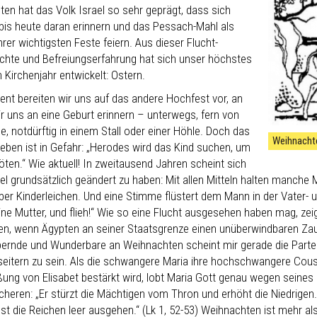
ten hat das Volk Israel so sehr geprägt, dass sich
bis heute daran erinnern und das Pessach-Mahl als
hrer wichtigsten Feste feiern. Aus dieser Flucht-
chte und Befreiungserfahrung hat sich unser höchstes
 Kirchenjahr entwickelt: Ostern.
ent bereiten wir uns auf das andere Hochfest vor, an
r uns an eine Geburt erinnern – unterwegs, fern von
, notdürftig in einem Stall oder einer Höhle. Doch das
Weihnachte
Leben ist in Gefahr: „Herodes wird das Kind suchen, um
öten.“ Wie aktuell! In zweitausend Jahren scheint sich
viel grundsätzlich geändert zu haben: Mit allen Mitteln halten manche
ber Kinderleichen. Und eine Stimme flüstert dem Mann in der Vater- u
ine Mutter, und flieh!“ Wie so eine Flucht ausgesehen haben mag, ze
n, wenn Ägypten an seiner Staatsgrenze einen unüberwindbaren Zaun 
ernde und Wunderbare an Weihnachten scheint mir gerade die Partein
eitern zu sein. Als die schwangere Maria ihre hochschwangere Cousi
ßung von Elisabet bestärkt wird, lobt Maria Gott genau wegen seines 
heren: „Er stürzt die Mächtigen vom Thron und erhöht die Niedrigen
st die Reichen leer ausgehen.“ (Lk 1, 52-53) Weihnachten ist mehr al