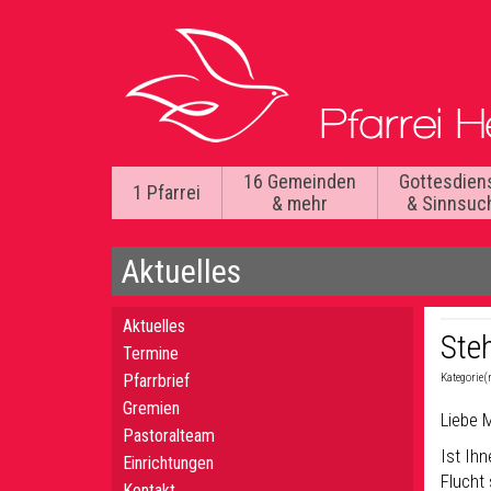
16 Gemeinden
Gottesdien
1 Pfarrei
& mehr
& Sinnsuc
Aktuelles
Aktuelles
Steh
Termine
Pfarrbrief
Kategorie(
Gremien
Liebe M
Pastoralteam
Ist Ih
Einrichtungen
Flucht 
Kontakt