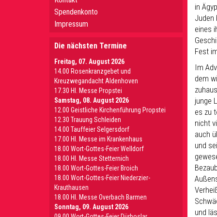
in Ägyp
Spendenkonto
Juden 
Impressum
eines i
Geschi
Die nächsten Termine
Fest im
Freitag, 07. August 2026
Im Adv
14.00 Rosenkranzgebet und
dem wi
Kreuzwegandacht Aldenhoven
zuhause
17.30 Hl. Messe Propstei
junge 
Samstag, 08. August 2026
12.00 Geistliche Kirchenführung Propstei
es zu t
12.30 Trauung Schleiden
nicht 
14.00 Tauffeier Selgersdorf
auch ü
17.00 Hl. Messe im Krankenhaus
und se
18.00 Wort-Gottes-Feier Welldorf
gewese
18.00 Hl. Messe Stetternich
Bezaub
18.00 Wort-Gottes-Feier Broich
18.00 Wort-Gottes-Feier Niederzier-
Außens
Krauthausen
Verhei
18.00 Hl. Messe Overbach Barmen
Schwäc
Sonntag, 09. August 2026
und läs
09.00 Wort-Gottes-Feier Dürboslar