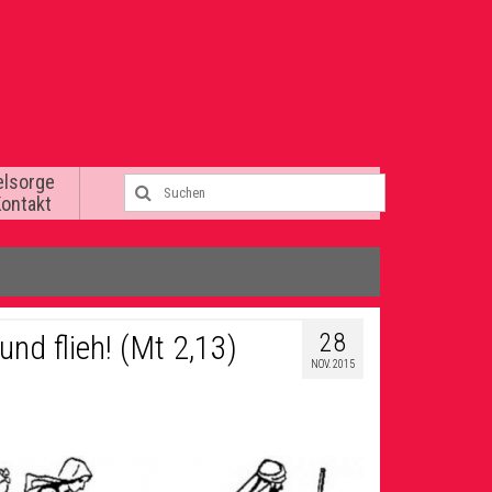
elsorge
Kontakt
28
nd flieh! (Mt 2,13)
NOV. 2015