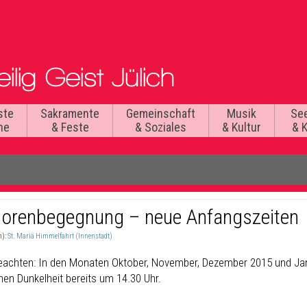
ste
Sakramente
Gemeinschaft
Musik
Se
he
& Feste
& Soziales
& Kultur
& 
iorenbegegnung – neue Anfangszeiten
n):
St. Mariä Himmelfahrt (Innenstadt)
beachten: In den Monaten Oktober, November, Dezember 2015 und J
hen Dunkelheit bereits um 14.30 Uhr.