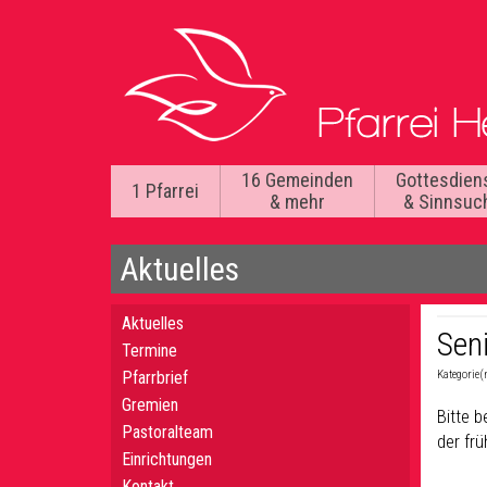
16 Gemeinden
Gottesdien
1 Pfarrei
& mehr
& Sinnsuc
Aktuelles
Aktuelles
Sen
Termine
Pfarrbrief
Kategorie(
Gremien
Bitte 
Pastoralteam
der frü
Einrichtungen
Kontakt