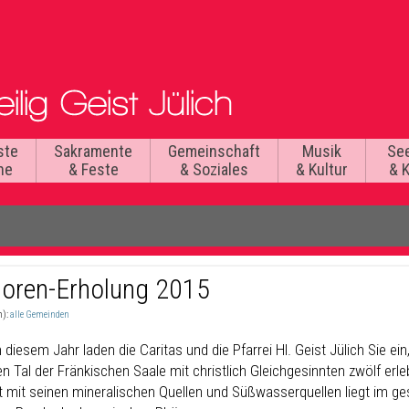
ste
Sakramente
Gemeinschaft
Musik
Se
he
& Feste
& Soziales
& Kultur
& 
ioren-Erholung 2015
n):
alle Gemeinden
 diesem Jahr laden die Caritas und die Pfarrei Hl. Geist Jülich Sie ei
 Tal der Fränkischen Saale mit christlich Gleichgesinnten zwölf erle
t mit seinen mineralischen Quellen und Süßwasserquellen liegt im g