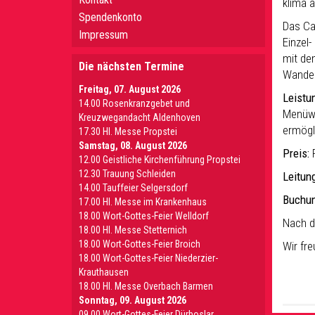
klima 
Spendenkonto
Das Ca
Impressum
Einzel
mit de
Die nächsten Termine
Wander
Freitag, 07. August 2026
Leistu
14.00 Rosenkranzgebet und
Menüwa
Kreuzwegandacht Aldenhoven
ermögl
17.30 Hl. Messe Propstei
Samstag, 08. August 2026
Preis:
R
12.00 Geistliche Kirchenführung Propstei
12.30 Trauung Schleiden
Leitung
14.00 Tauffeier Selgersdorf
Buchun
17.00 Hl. Messe im Krankenhaus
18.00 Wort-Gottes-Feier Welldorf
Nach d
18.00 Hl. Messe Stetternich
18.00 Wort-Gottes-Feier Broich
Wir fre
18.00 Wort-Gottes-Feier Niederzier-
Krauthausen
18.00 Hl. Messe Overbach Barmen
Sonntag, 09. August 2026
09.00 Wort-Gottes-Feier Dürboslar