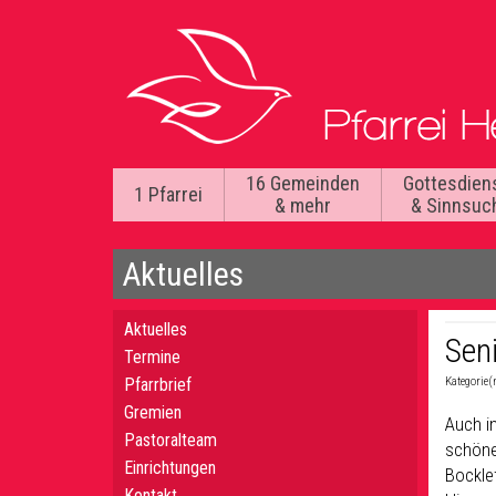
16 Gemeinden
Gottesdien
1 Pfarrei
& mehr
& Sinnsuc
Aktuelles
Aktuelles
Sen
Termine
Pfarrbrief
Kategorie(
Gremien
Auch in
Pastoralteam
schönen
Einrichtungen
Bockle
Kontakt