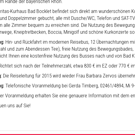
am Rande der bayerischen Rhön.
ritas-Kurhaus Bad Bocklet befindet sich direkt am wunderschönen Kur
- und Doppelzimmer gebucht, alle mit Dusche/WC, Telefon und SAT-TV 
m alle Zimmer bequem zu erreichen sind. Die Nutzung des Bewegungs
wege, Kneiptretbecken, Boccia, Minigolf und schöne Kurkonzerte so
ng:
Hin- und Rückfahrt im modernen Reisebus, 12 Übernachtungen mit
hl und zum Abendessen Tee), freie Nutzung des Bewegungsbades, Kur
icht Ihnen eine kostenfreie Nutzung des Busses nach und von Bad K
ichtet sich nach der Teilnehmerzahl, etwa 830 € im EZ oder 770 € i
:
Die Reiseleitung für 2015 wird wieder Frau Barbara Zervos überne
g:
Telefonische Voranmeldung bei Gerda Timberg, 02461/4894, Mi 9-
er Voranmeldung erhalten Sie eine genauere Information mit dem en
uen uns auf Sie!