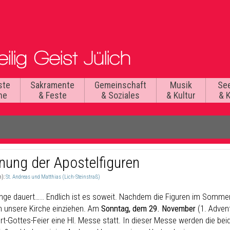
ste
Sakramente
Gemeinschaft
Musik
Se
he
& Feste
& Soziales
& Kultur
& 
nung der Apostelfiguren
n):
St. Andreas und Matthias (Lich-Steinstraß)
nge dauert….. Endlich ist es soweit. Nachdem die Figuren im Sommer s
in unsere Kirche einziehen. Am
Sonntag, dem 29. November
(1. Adven
rt-Gottes-Feier eine Hl. Messe statt. In dieser Messe werden die bei