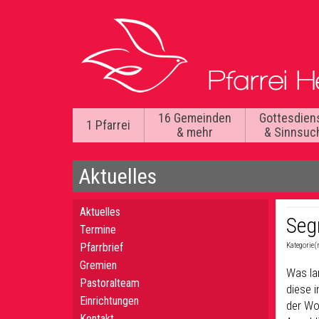
16 Gemeinden
Gottesdien
1 Pfarrei
& mehr
& Sinnsuc
Aktuelles
Aktuelles
Seg
Termine
Pfarrbrief
Kategorie(
Gremien
Was la
Pastoralteam
diese 
Einrichtungen
der Wo
Kontakt