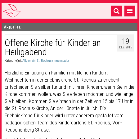
Aktuelles
Startseite
19
Offene Kirche für Kinder an
1 Pfarrei
DEZ. 2015
Heiligabend
16 Gemeinden & mehr
Kategorie(n):
Allgemein
,
St. Rochus (Innenstadt)
Gottesdienste & Sinnsuche
Herzliche Einladung an Familien mit kleinen Kindern,
Sakramente & Feste
Weihnachten in der Erlebniskirche St. Rochus zu erleben!
Entscheiden Sie selber für und mit Ihren Kindern, wann Sie in die
Gemeinschaft & Soziales
Kirche kommen wollen, was Sie erleben möchten und wie lange
Sie bleiben. Kommen Sie einfach in der Zeit von 15 bis 17 Uhr in
Musik
& Kultur
die St. Rochus-Kirche, An der Lünette in Jülich. Die
Erlebniskirche für Kinder wird unter anderem gestaltet vom
Seelsorge & Kontakt
pädagogischen Team des Kindergartens St. Rochus, Von-
Reuschenberg-Straße.