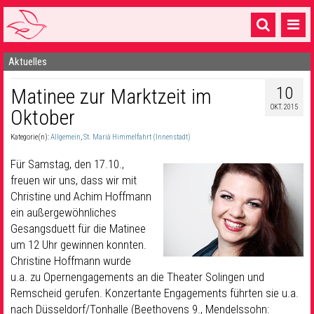
Aktuelles
Startseite
10
Matinee zur Marktzeit im
1 Pfarrei
OKT. 2015
Oktober
16 Gemeinden & mehr
Kategorie(n):
Allgemein
,
St. Mariä Himmelfahrt (Innenstadt)
Gottesdienste & Sinnsuche
Für Samstag, den 17.10.,
Sakramente & Feste
freuen wir uns, dass wir mit
Christine und Achim Hoffmann
Gemeinschaft & Soziales
ein außergewöhnliches
Gesangsduett für die Matinee
Musik
& Kultur
um 12 Uhr gewinnen konnten.
Christine Hoffmann wurde
Seelsorge & Kontakt
u.a. zu Opernengagements an die Theater Solingen und
Remscheid gerufen. Konzertante Engagements führten sie u.a.
nach Düsseldorf/Tonhalle (Beethovens 9., Mendelssohn: