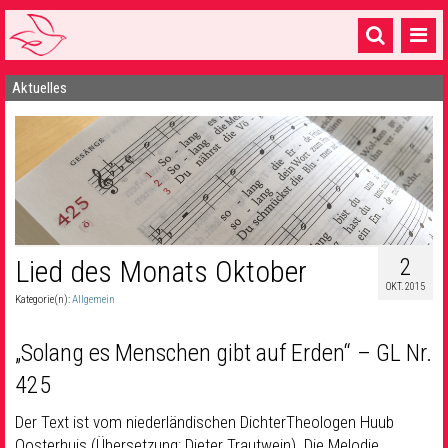
Aktuelles
Startseite
1 Pfarrei
16 Gemeinden & mehr
Gottesdienste & Sinnsuche
Sakramente & Feste
2
Lied des Monats Oktober
OKT. 2015
Gemeinschaft & Soziales
Kategorie(n):
Allgemein
Musik
& Kultur
„Solang es Menschen gibt auf Erden“
– GL Nr.
Seelsorge & Kontakt
425
Der Text ist vom niederländischen DichterTheologen Huub
Oosterhuis (Übersetzung: Dieter Trautwein). Die Melodie