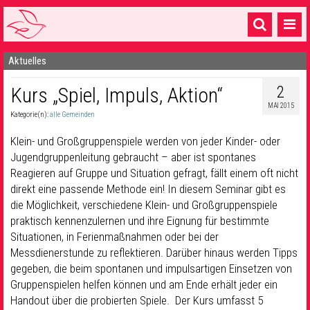
Aktuelles
Startseite
2
Kurs „Spiel, Impuls, Aktion“
1 Pfarrei
MAI 2015
Kategorie(n):
alle Gemeinden
16 Gemeinden & mehr
Klein- und Großgruppenspiele werden von jeder Kinder- oder
Gottesdienste & Sinnsuche
Jugendgruppenleitung gebraucht – aber ist spontanes
Reagieren auf Gruppe und Situation gefragt, fällt einem oft nicht
Sakramente & Feste
direkt eine passende Methode ein! In diesem Seminar gibt es
Gemeinschaft & Soziales
die Möglichkeit, verschiedene Klein- und Großgruppenspiele
praktisch kennenzulernen und ihre Eignung für bestimmte
Musik
& Kultur
Situationen, in Ferienmaßnahmen oder bei der
Messdienerstunde zu reflektieren. Darüber hinaus werden Tipps
Seelsorge & Kontakt
gegeben, die beim spontanen und impulsartigen Einsetzen von
Gruppenspielen helfen können und am Ende erhält jeder ein
Handout über die probierten Spiele. Der Kurs umfasst 5