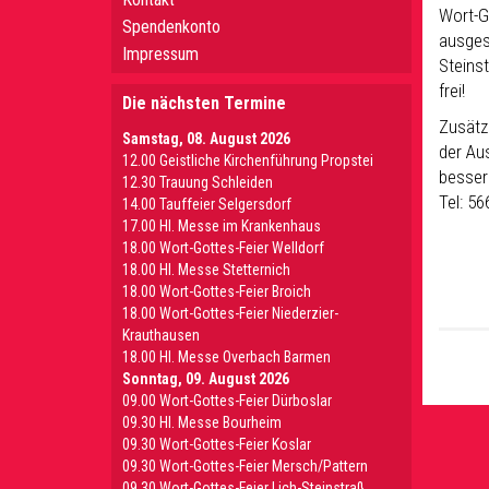
Wort-G
Spendenkonto
ausgest
Impressum
Steinst
frei!
Die nächsten Termine
Zusätz
Samstag, 08. August 2026
der Au
12.00 Geistliche Kirchenführung Propstei
besser
12.30 Trauung Schleiden
Tel: 56
14.00 Tauffeier Selgersdorf
17.00 Hl. Messe im Krankenhaus
18.00 Wort-Gottes-Feier Welldorf
18.00 Hl. Messe Stetternich
18.00 Wort-Gottes-Feier Broich
18.00 Wort-Gottes-Feier Niederzier-
Krauthausen
18.00 Hl. Messe Overbach Barmen
Sonntag, 09. August 2026
09.00 Wort-Gottes-Feier Dürboslar
09.30 HI. Messe Bourheim
09.30 Wort-Gottes-Feier Koslar
09.30 Wort-Gottes-Feier Mersch/Pattern
09.30 Wort-Gottes-Feier Lich-Steinstraß