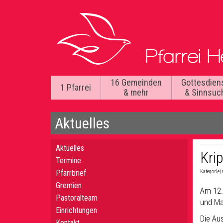
16 Gemeinden
Gottesdien
1 Pfarrei
& mehr
& Sinnsuc
Aktuelles
Aktuelles
Kri
Termine
Pfarrbrief
Kategorie(
Gremien
Am 12.
Pastoralteam
und Mat
Einrichtungen
Die Au
Kontakt