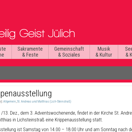
ste
Sakramente
Gemeinschaft
Musik
Se
he
& Feste
& Soziales
& Kultur
& 
ppenausstellung
n):
Allgemein
,
St. Andreas und Matthias (Lich-Steinstraß)
 /13. Dez., dem 3. Adventswochenende, findet in der Kirche St. Andr
thias in Lichsteinstraß eine Krippenausstellung statt.
sstellung ist Samstag von 14.00 – 18.00 Uhr und am Sonntag nach d