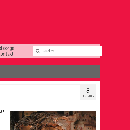
elsorge
Kontakt
3
DEZ. 2015
eas
er