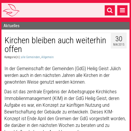
Aktuelles
Startseite
30
Kirchen bleiben auch weiterhin
1 Pfarrei
MAI 2015
offen
16 Gemeinden & mehr
Kategorie(n):
alle Gemeinden
,
Allgemein
Gottesdienste & Sinnsuche
In der Gemeinschaft der Gemeinden (GdG) Heilig Geist Jülich
Sakramente & Feste
werden auch in den nächsten Jahren alle Kirchen in der
gewohnten Weise genutzt werden können.
Gemeinschaft & Soziales
Das ist das zentrale Ergebnis der Arbeitsgruppe Kirchliches
Immobilienmanagement (KIM) in der GdG Heilig Geist, deren
Musik
& Kultur
Aufgabe es war, ein Konzept zur künftigen Nutzung und
Seelsorge & Kontakt
Bewirtschaftung der Gebäude zu entwickeln. Dieses KIM-
Konzept ist Ende April den Gremien der GdG vorgestellt worden,
die darüber in den nächsten Wochen zu beraten und zu