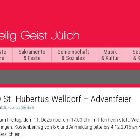
ste
Sakramente
Gemeinschaft
Musik
Se
he
& Feste
& Soziales
& Kultur
& 
 St. Hubertus Welldorf – Adventfeier
n):
St. Hubertus (Welldorf)
 am Freitag, dem 11. Dezember um 17.00 Uhr im Pfarrheim statt. Wie j
ringen. Kostenbeitrag von 8 € und Anmeldung bitte bis 4.12.2015 an M
erzlich ein.