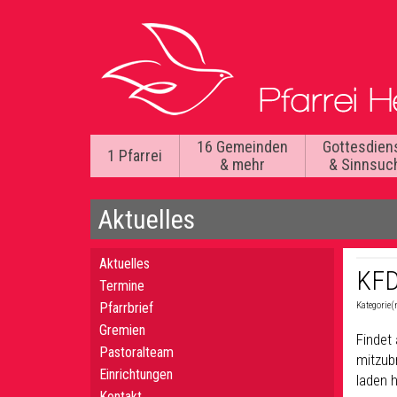
16 Gemeinden
Gottesdien
1 Pfarrei
& mehr
& Sinnsuc
Aktuelles
Aktuelles
KFD
Termine
Pfarrbrief
Kategorie(
Gremien
Findet
Pastoralteam
mitzub
Einrichtungen
laden h
Kontakt