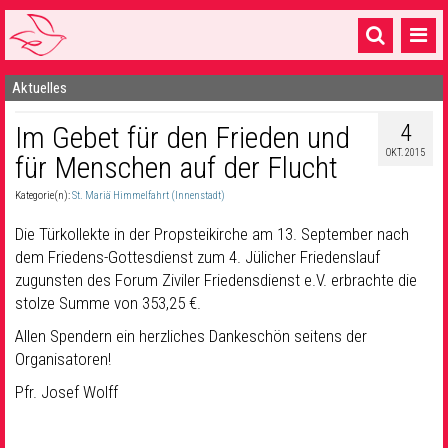
Aktuelles
Startseite
4
Im Gebet für den Frieden und
1 Pfarrei
OKT. 2015
für Menschen auf der Flucht
16 Gemeinden & mehr
Kategorie(n):
St. Mariä Himmelfahrt (Innenstadt)
Gottesdienste & Sinnsuche
Die Türkollekte in der Propsteikirche am 13. September nach
Sakramente & Feste
dem Friedens-Gottesdienst zum 4. Jülicher Friedenslauf
zugunsten des Forum Ziviler Friedensdienst e.V. erbrachte die
Gemeinschaft & Soziales
stolze Summe von 353,25 €.
Allen Spendern ein herzliches Dankeschön seitens der
Musik
& Kultur
Organisatoren!
Seelsorge & Kontakt
Pfr. Josef Wolff