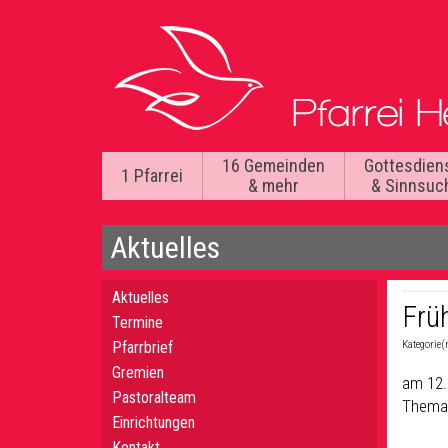
16 Gemeinden
Gottesdien
1 Pfarrei
& mehr
& Sinnsuc
Aktuelles
Aktuelles
Früh
Termine
Pfarrbrief
Kategorie(
Gremien
am 12.0
Pastoralteam
Thema: 
Einrichtungen
Kontakt