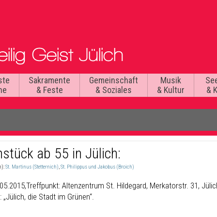
ste
Sakramente
Gemeinschaft
Musik
Se
he
& Feste
& Soziales
& Kultur
& 
stück ab 55 in Jülich:
n):
St. Martinus (Stetternich)
,
St. Philippus und Jakobus (Broich)
5.2015,Treffpunkt: Altenzentrum St. Hildegard, Merkatorstr. 31, Jülic
„Jülich, die Stadt im Grünen“.