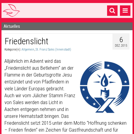
Aktuelles
Startseite
6
Friedenslicht
1 Pfarrei
DEZ. 2015
Kategorie(n):
Allgemein
,
St. Franz Sales (Innenstadt)
16 Gemeinden & mehr
Alljährlich im Advent wird das
Gottesdienste & Sinnsuche
„Friedenslicht aus Betlehem“ an der
Flamme in der Geburtsgrotte Jesu
Sakramente & Feste
entzündet und von Pfadfindern in
Gemeinschaft & Soziales
viele Länder Europas gebracht.
Auch wir vom Jülicher Stamm Franz
Musik
& Kultur
von Sales werden das Licht in
Aachen entgegen nehmen und in
Seelsorge & Kontakt
unsere Heimatstadt bringen. Das
Friedenslicht setzt 2015 unter dem Motto “Hoffnung schenken
– Frieden finden“ ein Zeichen für Gastfreundschaft und für