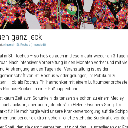
uen ganz jeck
n):
Allgemein
,
St. Rochus (Innenstadt)
al in St. Rochus – so hieß es auch in diesem Jahr wieder an 3 Tagen
ruar. Nach intensiver Vorbereitung in den Monaten vorher und mit vie
nd Anstrengung an den Tagen der Veranstaltung ist es der
gemeinschaft von St. Rochus wieder gelungen, ihr Publikum zu
tern – ob als Rochus-Philharmoniker mit einem Luftpumpenorcheste
ls Rochus-Socken in einer Fußpuppenband.
ibt kaum Zeit zum Schunkeln, da tanzen sie schon zu einem Medley
chael Jackson, aber auch „atemlos“ zu Helene Fischers Song. Im
rkt für Heimchirurgie wird unsere Krankenversorgung auf die Schip
en und bei der elektro-nischen Toilette steht die Bürokratie vor de
r Spaß, den sie damit verbreiten, ist nicht das Hauptanliegen der Fr