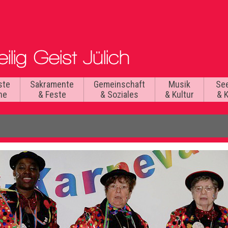
ste
Sakramente
Gemeinschaft
Musik
Se
he
& Feste
& Soziales
& Kultur
& 