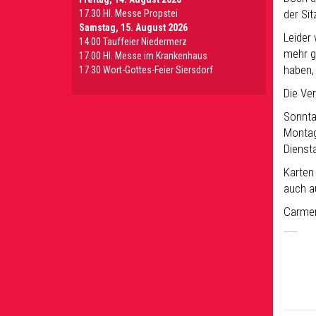
der Si
17.30 Hl. Messe Propstei
Samstag, 15. August 2026
Leider
14.00 Tauffeier Niedermerz
mehr g
17.00 Hl. Messe im Krankenhaus
haben,
17.30 Wort-Gottes-Feier Siersdorf
Die Ver
Sonnta
Montag
Dienst
Karten
auch a
Carmen