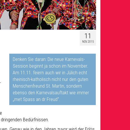
11
NOV. 2015
Denken Sie daran: Die neue Karnevals-
l
Session beginnt ja schon im November.
Am 11.11. feiern auch wir in Jülich echt
rheinisch-katholisch nicht nur den guten
r
Menschenfreund St. Martin, sondern
ebenso den Karnevalsauftakt wie immer
„met Spass an dr Freud“.
pe
n dringenden Bedürfnissen.
auen. Genau wie in den Jahren zuvor wird der Erlös