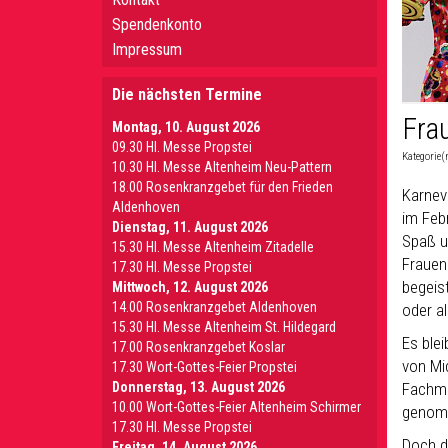
Spendenkonto
Impressum
Die nächsten Termine
Fra
Montag, 10. August 2026
09.30 Hl. Messe Propstei
Kategorie(
10.30 Hl. Messe Altenheim Neu-Pattern
18.00 Rosenkranzgebet für den Frieden
Karnev
Aldenhoven
im Feb
Dienstag, 11. August 2026
Spaß u
15.30 Hl. Messe Altenheim Zitadelle
Frauen
17.30 Hl. Messe Propstei
begeis
Mittwoch, 12. August 2026
14.00 Rosenkranzgebet Aldenhoven
oder a
15.30 Hl. Messe Altenheim St. Hildegard
Es ble
17.00 Rosenkranzgebet Koslar
von Mi
17.30 Wort-Gottes-Feier Propstei
Donnerstag, 13. August 2026
Fachma
10.00 Wort-Gottes-Feier Altenheim Schirmer
genomm
17.30 Hl. Messe Propstei
Doch de
Freitag, 14. August 2026