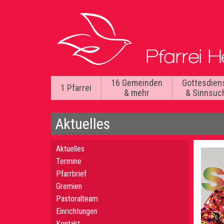
16 Gemeinden
Gottesdien
1 Pfarrei
& mehr
& Sinnsuc
Aktuelles
Aktuelles
Termine
Pfarrbrief
Gremien
Pastoralteam
Einrichtungen
Kontakt