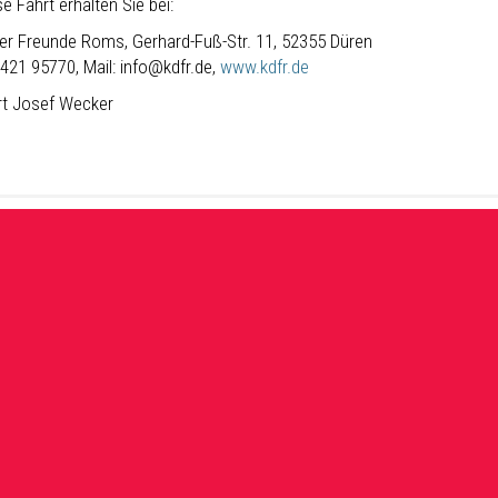
se Fahrt erhalten Sie bei:
der Freunde Roms, Gerhard-Fuß-Str. 11, 52355 Düren
2421 95770, Mail: info@kdfr.de,
www.kdfr.de
urt Josef Wecker