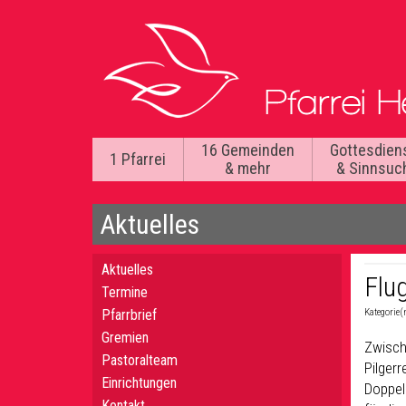
16 Gemeinden
Gottesdien
1 Pfarrei
& mehr
& Sinnsuc
Aktuelles
Aktuelles
Flu
Termine
Pfarrbrief
Kategorie(
Gremien
Zwisch
Pastoralteam
Pilgerr
Einrichtungen
Doppel
Kontakt