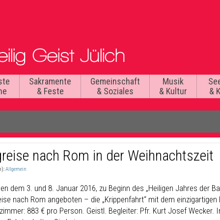
ste
Sakramente
Gemeinschaft
Musik
Se
he
& Feste
& Soziales
& Kultur
& 
greise nach Rom in der Weihnachtszeit
n):
Allgemein
en dem 3. und 8. Januar 2016, zu Beginn des „Heiligen Jahres der Bar
eise nach Rom angeboten – die „Krippenfahrt“ mit dem einzigartigen F
zimmer: 883 € pro Person. Geistl. Begleiter: Pfr. Kurt Josef Wecke