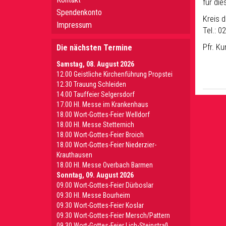
für die
Spendenkonto
Kreis 
Impressum
Tel.: 0
Pfr. K
Die nächsten Termine
Samstag, 08. August 2026
12.00 Geistliche Kirchenführung Propstei
12.30 Trauung Schleiden
14.00 Tauffeier Selgersdorf
17.00 Hl. Messe im Krankenhaus
18.00 Wort-Gottes-Feier Welldorf
18.00 Hl. Messe Stetternich
18.00 Wort-Gottes-Feier Broich
18.00 Wort-Gottes-Feier Niederzier-
Krauthausen
18.00 Hl. Messe Overbach Barmen
Sonntag, 09. August 2026
09.00 Wort-Gottes-Feier Dürboslar
09.30 HI. Messe Bourheim
09.30 Wort-Gottes-Feier Koslar
09.30 Wort-Gottes-Feier Mersch/Pattern
09.30 Wort-Gottes-Feier Lich-Steinstraß